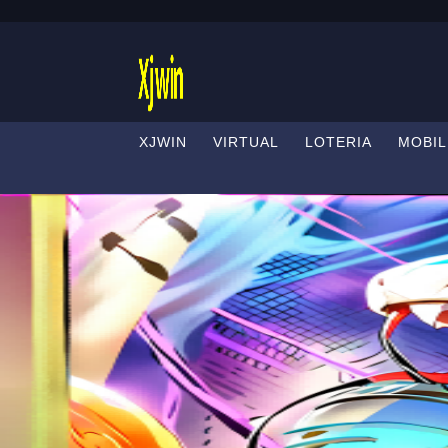
XJWIN
VIRTUAL
LOTERIA
MOBIL