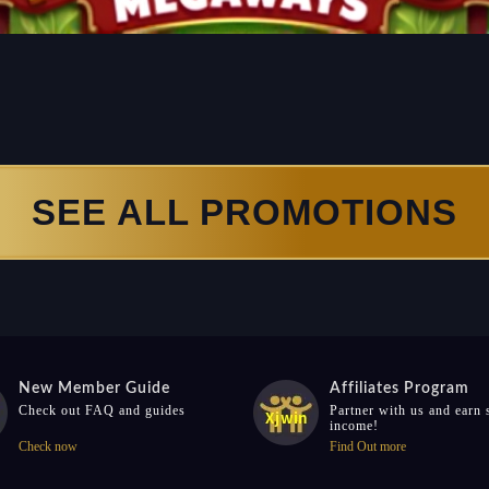
SEE ALL PROMOTIONS
New Member Guide
Affiliates Program
Check out FAQ and guides
Partner with us and earn
income!
Check now
Find Out more