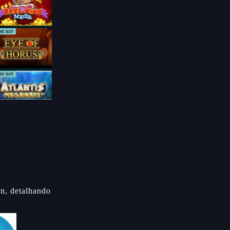
in, detalhando