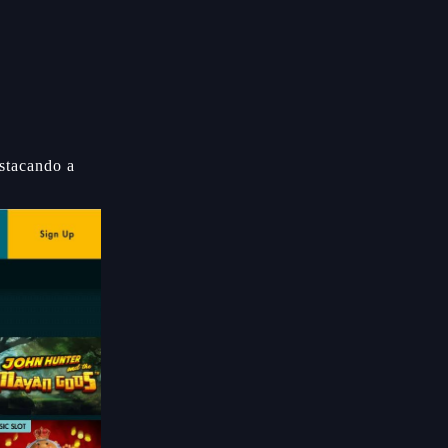
estacando a