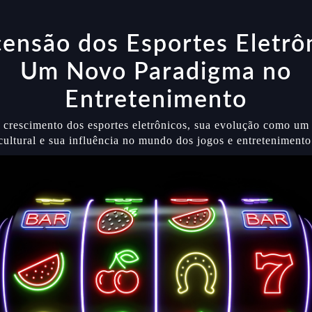
ensão dos Esportes Eletrô
Um Novo Paradigma no
Entretenimento
 crescimento dos esportes eletrônicos, sua evolução como u
cultural e sua influência no mundo dos jogos e entretenimento