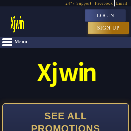
24*7 Support
Facebook
Email
LOGIN
SIGN UP
Menu
SEE ALL
PROMOTIONS