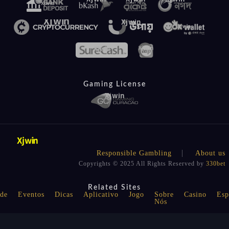
Gaming License
Responsible Gambling
About us
Copyrights © 2025 All Rights Reserved by
330bet
Related Sites
de
Eventos
Dicas
Aplicativo
Jogo
Sobre
Casino
Esp
Nós